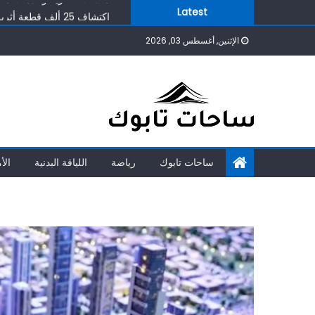
Ski
اكتشاف 25 ألف قطعة أثرية في جدة: رواية تاريخية ملهمة
Latest
t
أسهل طريقة لحساب أيام ال
الإثنين, أغسطس 03, 2026
conten
محمد هنيدي يحصل على الجنسية السعودية: تحالف فني يقود لـ ‘صعيدي في الجامعة الأمريكية 2’
عربيات الأطفال الآمنة
منشآت عصرية وخدمات متطورة
ساحات تابوك
رياضة
اللياقة البدنية
الأ