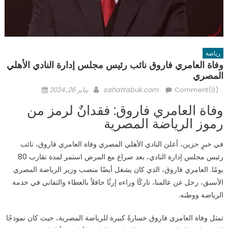
رياضة
وفاة العامري فاروق نائب رئيس مجلس إدارة النادي الأهلي
المصري
Posted
Author
Comment(0)
sahattabuk.com
يناير 26, 2024
on
وفاة العامري فاروق: فقدانٌ لرمز من
رموز الرياضة المصرية
في خبرٍ حزين، أعلن النادي الأهلي المصري وفاة العامري فاروق، نائب
رئيس مجلس إدارة النادي، بعد صراع مع المرض استمر لمدة تقارب 80
يومًا. العامري فاروق، الذي كان يشغل أيضًا منصب وزير الرياضة المصري
الأسبق، رحل عن عالمنا، تاركًا وراءه إرثًا حافلاً بالعطاء والتفاني في خدمة
الرياضة ووطنه.
تمثل وفاة العامري فاروق خسارةً كبيرة للرياضة المصرية، حيث كان نموذجًا