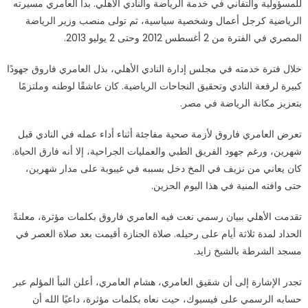
للمسؤولية والتفاني في خدمة الرياضة والنادي الأهلي. بدأ العامري مسيرته
الرياضية كرجل أعمال وشخصية سياسية، ثم تولى منصب وزير الرياضة
المصري في الفترة من 2 أغسطس 2012 وحتى 2 يوليو 2013.
خلال فترة خدمته في مجلس إدارة النادي الأهلي، بذل العامري فاروق جهودًا
كبيرة لرفعة النادي وتحقيق النجاحات الرياضية. كان عاشقًا لوطنه وملتزمًا
بتعزيز مكانة الرياضة في مصر.
تعرض العامري فاروق لأزمة صحية مفاجئة أثناء أداء عمله في النادي قبل
شهرين، ورغم جهود الفريق الطبي والعمليات الجراحية، إلا أنه فارق الحياة.
كان يعاني من نزيف في المخ دخل بسببه في غيبوبة على مدار شهرين،
حتى وافته المنية في هذا اليوم الحزين.
تقدمت الأهلي ببيان رسمي نعت فيه العامري فاروق بكلمات مؤثرة، معلنةً
الحداد لمدة ثلاثة أيام على رحيله. صلاة الجنازة أقيمت بعد صلاة العصر في
مسجد الشرطة بالشيخ زايد.
تجدر الإشارة إلى أن شقيق العامري، هشام العامري، أعلن النبأ المؤلم عبر
حسابه الرسمي على فيسبوك، حيث نعاه بكلمات مؤثرة، داعيًا الله أن