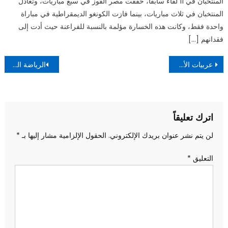
المنتخبان في 11 لقاءً سابقًا، حققت مصر الفوز في سبع مباريات، وتعادل
المنتخبان في ثلاث مباريات، بينما فازت الكونغو الديمقراطية في مباراة
واحدة فقط، وكانت هذه الخسارة مؤلمة بالنسبة للفراعنة حيث أدت إلى
فقدانهم […]
تصفّح
عربيات الأطفال الآمنة
الرياضة اليومية وأثرها على صحة الإنسان
المقالات
اترك تعليقاً
لن يتم نشر عنوان بريدك الإلكتروني.
الحقول الإلزامية مشار إليها بـ
*
التعليق
*