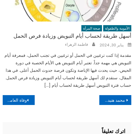
الأمومة والطفولة
صحة المرأة
أسهل طريقة لحساب أيام التبويض وزيادة فرص الحمل
Author
Posted
فاطمة الزهراء
يناير 30, 2024
on
مقدمة إذا كنت ترغبين في الحمل أو ترغبين في تجنب الحمل، فمعرفة أيام
التبويض هي مهمة جداً. تعتبر أيام التبويض هي الأيام الخصبة في دورة
الحيض، حيث يحدث فيها الإباضة وتكون فرصة حدوث الحمل أعلى. في هذا
المقال، سنقدم لك أسهل طريقة لحساب أيام التبويض وزيادة فرص الحمل.
حساب فترة التبويض أسهل طريقة لحساب أيام […]
تصفّح
محمد هنيدي يحصل على الجنسية السعودية: تحالف فني يقود لـ ‘صعيدي في الجامعة الأمريكية 2’
وفاة العامري فاروق نائب رئيس مجلس إدارة النادي الأهلي المصري
المقالات
اترك تعليقاً